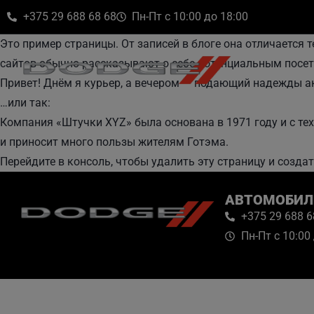
+375 29 688 68 68
Пн-Пт с 10:00 до 18:00
Это пример страницы. От записей в блоге она отличается 
сайтов обычно рассказывают о себе потенциальным посет
Привет! Днём я курьер, а вечером — подающий надежды акт
…или так:
Компания «Штучки XYZ» была основана в 1971 году и с тех
и приносит много пользы жителям Готэма.
Перейдите
в консоль
, чтобы удалить эту страницу и создат
АВТОМОБИЛ
+375 29 688 6
Пн-Пт с 10:00